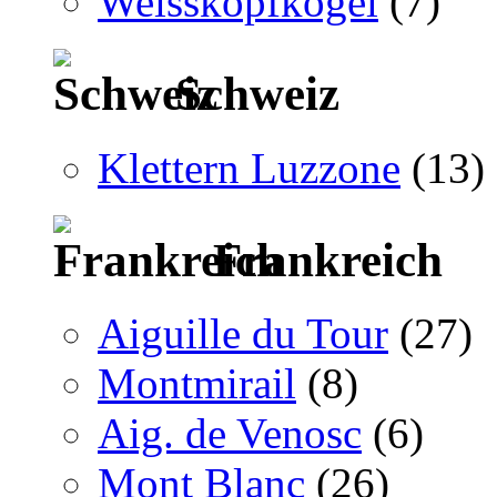
Weisskopfkogel
(7)
Schweiz
Klettern Luzzone
(13)
Frankreich
Aiguille du Tour
(27)
Montmirail
(8)
Aig. de Venosc
(6)
Mont Blanc
(26)