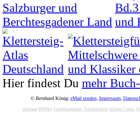
Hier findest Du
mehr Buch-
© Bernhard König:
eMail senden
,
Impressum
,
Datensc
sitemap
8000er
Gipfelsammler
Nachrichten
Alpine Links
S