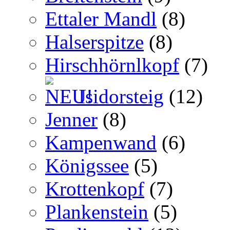
Ettaler Mandl
(8)
Halserspitze
(8)
Hirschhörnlkopf
(7)
Isidorsteig
(12)
Jenner
(8)
Kampenwand
(6)
Königssee
(5)
Krottenkopf
(7)
Plankenstein
(5)