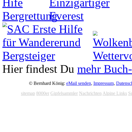
Hier findest Du
mehr Buch-
© Bernhard König:
eMail senden
,
Impressum
,
Datensc
sitemap
8000er
Gipfelsammler
Nachrichten
Alpine Links
S