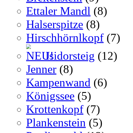
Ettaler Mandl
(8)
Halserspitze
(8)
Hirschhörnlkopf
(7)
Isidorsteig
(12)
Jenner
(8)
Kampenwand
(6)
Königssee
(5)
Krottenkopf
(7)
Plankenstein
(5)