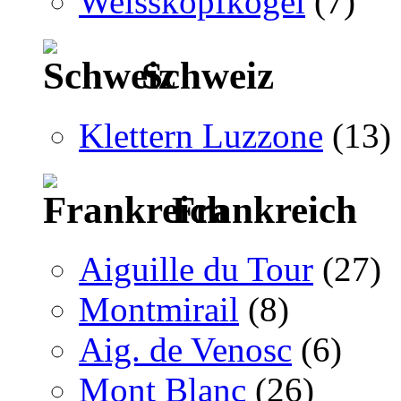
Weisskopfkogel
(7)
Schweiz
Klettern Luzzone
(13)
Frankreich
Aiguille du Tour
(27)
Montmirail
(8)
Aig. de Venosc
(6)
Mont Blanc
(26)