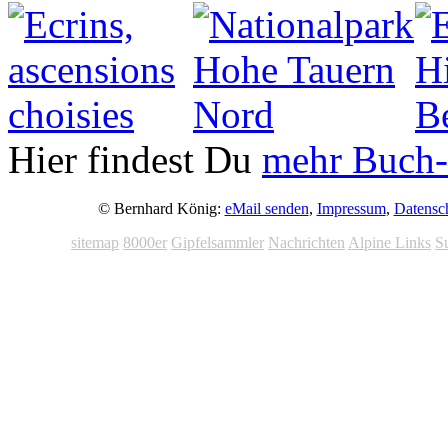
Hier findest Du
mehr Buch-
© Bernhard König:
eMail senden
,
Impressum
,
Datensc
sitemap
8000er
Gipfelsammler
Nachrichten
Alpine Links
S