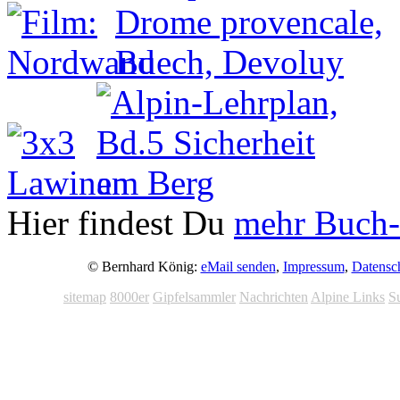
Hier findest Du
mehr Buch-
© Bernhard König:
eMail senden
,
Impressum
,
Datensc
sitemap
8000er
Gipfelsammler
Nachrichten
Alpine Links
S