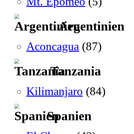
Mt. Epomeo
(5)
Argentinien
Aconcagua
(87)
Tanzania
Kilimanjaro
(84)
Spanien