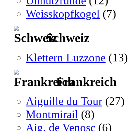
Unnützrunde
(12)
Weisskopfkogel
(7)
Schweiz
Klettern Luzzone
(13)
Frankreich
Aiguille du Tour
(27)
Montmirail
(8)
Aig. de Venosc
(6)