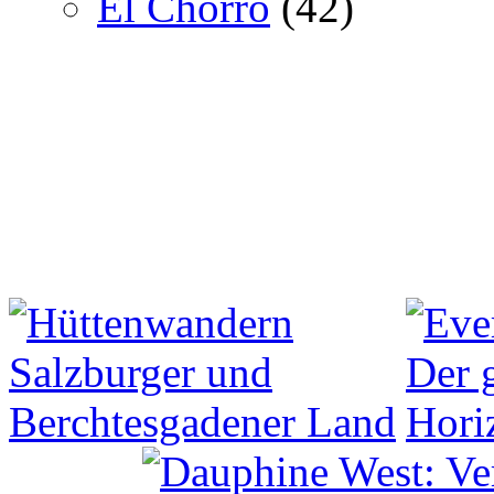
El Chorro
(42)