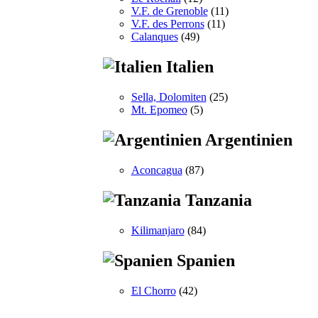
V.F. de Grenoble
(11)
V.F. des Perrons
(11)
Calanques
(49)
Italien
Sella, Dolomiten
(25)
Mt. Epomeo
(5)
Argentinien
Aconcagua
(87)
Tanzania
Kilimanjaro
(84)
Spanien
El Chorro
(42)