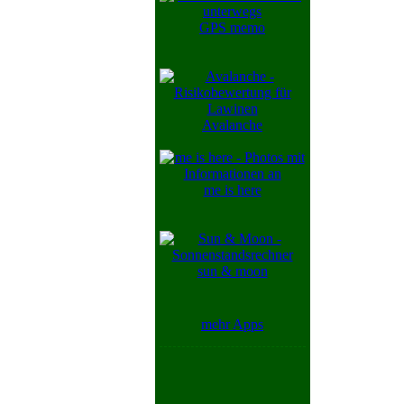
GPS memo
Avalanche
me is here
sun & moon
mehr Apps