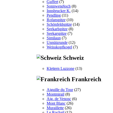
Guffert
(7)
Sonnwendjoch
(8)
Innsbrucker K.
(14)
Pendling
(11)
Rofanspitze
(10)
Schönfeldspitze
(14)
Seekarlspitze
(8)
Seekarspitze
(7)
Similaun
(7)
Unnützrunde
(12)
Weisskopfkogel
(7)
Schweiz
Klettern Luzzone
(13)
Frankreich
Aiguille du Tour
(27)
Montmirail
(8)
Aig. de Venosc
(6)
Mont Blanc
(26)
Muraillette
(26)
Le Rochail
(12)