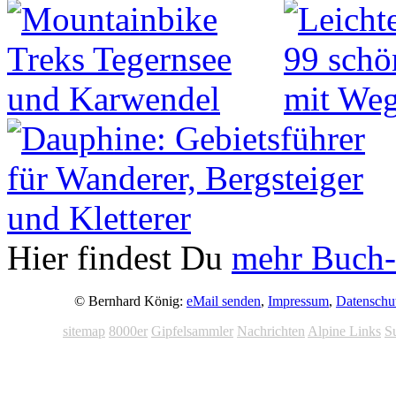
Hier findest Du
mehr Buch-
© Bernhard König:
eMail senden
,
Impressum
,
Datenschu
sitemap
8000er
Gipfelsammler
Nachrichten
Alpine Links
S