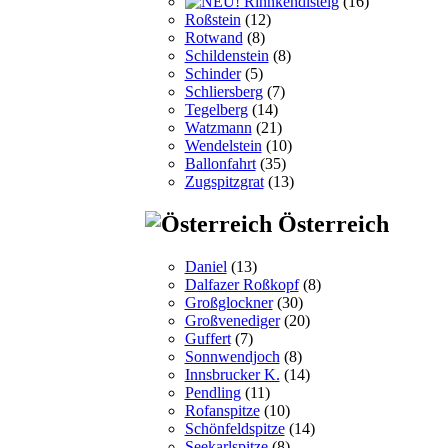
Rinnkendlsteig
(16)
Roßstein
(12)
Rotwand
(8)
Schildenstein
(8)
Schinder
(5)
Schliersberg
(7)
Tegelberg
(14)
Watzmann
(21)
Wendelstein
(10)
Ballonfahrt
(35)
Zugspitzgrat
(13)
Österreich
Daniel
(13)
Dalfazer Roßkopf
(8)
Großglockner
(30)
Großvenediger
(20)
Guffert
(7)
Sonnwendjoch
(8)
Innsbrucker K.
(14)
Pendling
(11)
Rofanspitze
(10)
Schönfeldspitze
(14)
Seekarlspitze
(8)