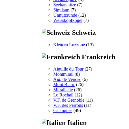
Seekarspitze
(7)
Similaun
(7)
Unnützrunde
(12)
Weisskopfkogel
(7)
Schweiz
Klettern Luzzone
(13)
Frankreich
Aiguille du Tour
(27)
Montmirail
(8)
Aig. de Venosc
(6)
Mont Blanc
(26)
Muraillette
(26)
Le Rochail
(12)
V.F. de Grenoble
(11)
V.F. des Perrons
(11)
Calanques
(49)
Italien