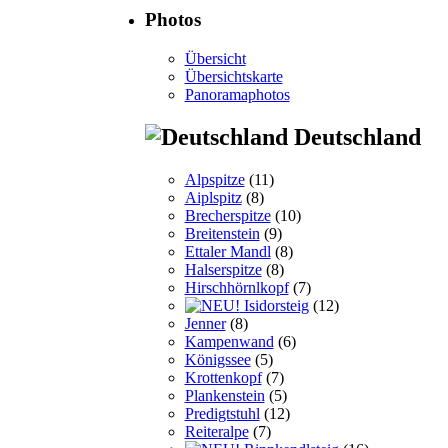
Photos
Übersicht
Übersichtskarte
Panoramaphotos
Deutschland
Alpspitze
(11)
Aiplspitz
(8)
Brecherspitze
(10)
Breitenstein
(9)
Ettaler Mandl
(8)
Halserspitze
(8)
Hirschhörnlkopf
(7)
Isidorsteig
(12)
Jenner
(8)
Kampenwand
(6)
Königssee
(5)
Krottenkopf
(7)
Plankenstein
(5)
Predigtstuhl
(12)
Reiteralpe
(7)