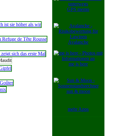
GPS memo
Avalanche
me is here
sun & moon
mehr Apps