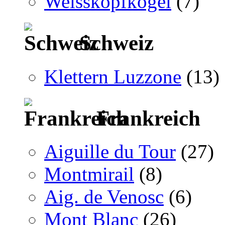
Weisskopfkogel
(7)
Schweiz
Klettern Luzzone
(13)
Frankreich
Aiguille du Tour
(27)
Montmirail
(8)
Aig. de Venosc
(6)
Mont Blanc
(26)