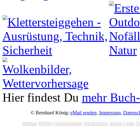
Hier findest Du
mehr Buch-
© Bernhard König:
eMail senden
,
Impressum
,
Datensc
sitemap
8000er
Gipfelsammler
Nachrichten
Alpine Links
S