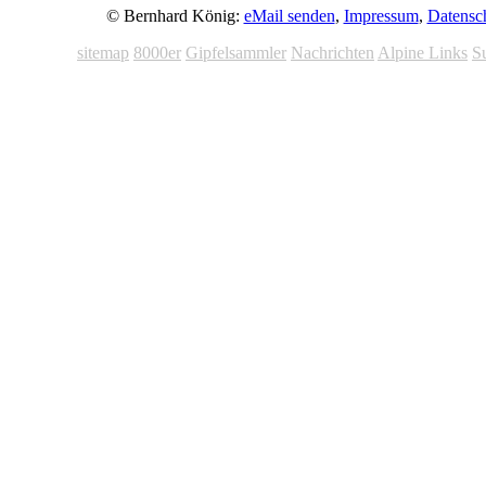
© Bernhard König:
eMail senden
,
Impressum
,
Datensc
sitemap
8000er
Gipfelsammler
Nachrichten
Alpine Links
S