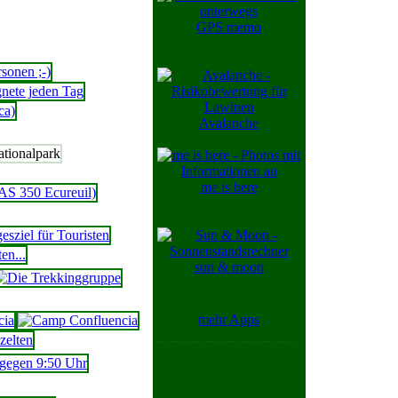
GPS memo
Avalanche
me is here
sun & moon
mehr Apps