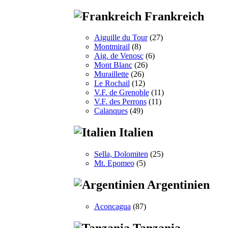
Frankreich
Aiguille du Tour
(27)
Montmirail
(8)
Aig. de Venosc
(6)
Mont Blanc
(26)
Muraillette
(26)
Le Rochail
(12)
V.F. de Grenoble
(11)
V.F. des Perrons
(11)
Calanques
(49)
Italien
Sella, Dolomiten
(25)
Mt. Epomeo
(5)
Argentinien
Aconcagua
(87)
Tanzania