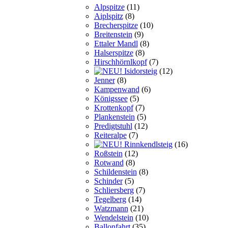
Alpspitze
(11)
Aiplspitz
(8)
Brecherspitze
(10)
Breitenstein
(9)
Ettaler Mandl
(8)
Halserspitze
(8)
Hirschhörnlkopf
(7)
Isidorsteig
(12)
Jenner
(8)
Kampenwand
(6)
Königssee
(5)
Krottenkopf
(7)
Plankenstein
(5)
Predigtstuhl
(12)
Reiteralpe
(7)
Rinnkendlsteig
(16)
Roßstein
(12)
Rotwand
(8)
Schildenstein
(8)
Schinder
(5)
Schliersberg
(7)
Tegelberg
(14)
Watzmann
(21)
Wendelstein
(10)
Ballonfahrt
(35)