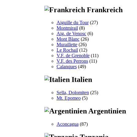
Frankreich
Aiguille du Tour
(27)
Montmirail
(8)
Aig. de Venosc
(6)
Mont Blanc
(26)
Muraillette
(26)
Le Rochail
(12)
V.F. de Grenoble
(11)
V.F. des Perrons
(11)
Calanques
(49)
Italien
Sella, Dolomiten
(25)
Mt. Epomeo
(5)
Argentinien
Aconcagua
(87)
Tanzania