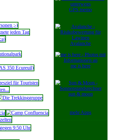
GPS memo
Avalanche
me is here
sun & moon
mehr Apps