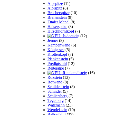
Alpspitze
(11)
Aiplspitz
(8)
Brecherspitze
(10)
Breitenstein
(9)
Ettaler Mandl
(8)
Halserspitze
(8)
Hirschhörnlkopf
(7)
Isidorsteig
(12)
Jenner
(8)
Kampenwand
(6)
Königssee
(5)
Krottenkopf
(7)
Plankenstein
(5)
Predigtstuhl
(12)
Reiteralpe
(7)
Rinnkendlsteig
(16)
Roßstein
(12)
Rotwand
(8)
Schildenstein
(8)
Schinder
(5)
Schliersberg
(7)
Tegelberg
(14)
Watzmann
(21)
Wendelstein
(10)
Ballonfahrt
(35)