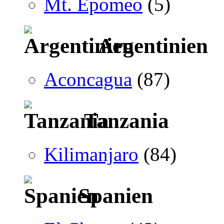
Mt. Epomeo
(5)
Argentinien
Aconcagua
(87)
Tanzania
Kilimanjaro
(84)
Spanien