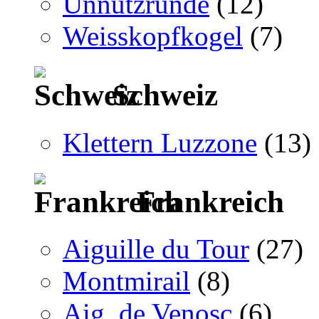
Unnützrunde
(12)
Weisskopfkogel
(7)
Schweiz
Klettern Luzzone
(13)
Frankreich
Aiguille du Tour
(27)
Montmirail
(8)
Aig. de Venosc
(6)