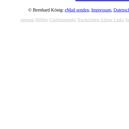
© Bernhard König:
eMail senden
,
Impressum
,
Datensc
sitemap
8000er
Gipfelsammler
Nachrichten
Alpine Links
S