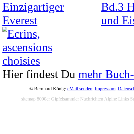
Hier findest Du
mehr Buch-
© Bernhard König:
eMail senden
,
Impressum
,
Datensc
sitemap
8000er
Gipfelsammler
Nachrichten
Alpine Links
S