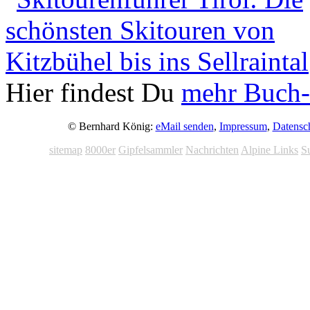
Hier findest Du
mehr Buch-
© Bernhard König:
eMail senden
,
Impressum
,
Datensc
sitemap
8000er
Gipfelsammler
Nachrichten
Alpine Links
S