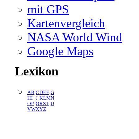
mit GPS
Kartenvergleich
NASA World Wind
Google Maps
Lexikon
A
B
C
D
E
F
G
H
I
J
K
L
M
N
O
P
Q
R
S
T
U
V
W
X
Y
Z