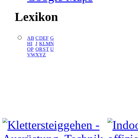
Lexikon
A
B
C
D
E
F
G
H
I
J
K
L
M
N
O
P
Q
R
S
T
U
V
W
X
Y
Z