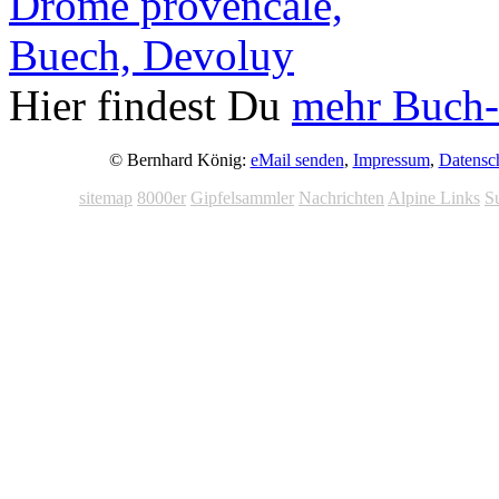
Hier findest Du
mehr Buch-
© Bernhard König:
eMail senden
,
Impressum
,
Datensc
sitemap
8000er
Gipfelsammler
Nachrichten
Alpine Links
S