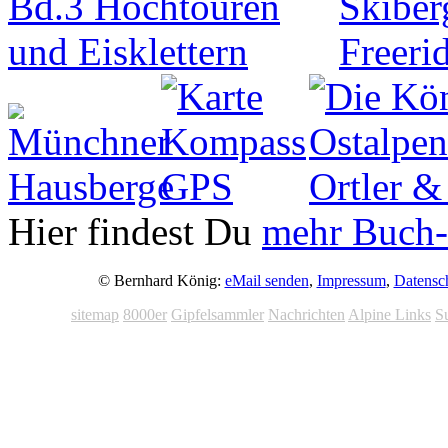
Hier findest Du
mehr Buch-
© Bernhard König:
eMail senden
,
Impressum
,
Datensc
sitemap
8000er
Gipfelsammler
Nachrichten
Alpine Links
S