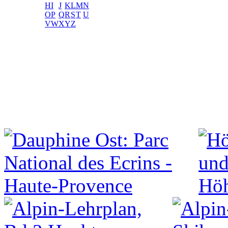
H
I
J
K
L
M
N
O
P
Q
R
S
T
U
V
W
X
Y
Z