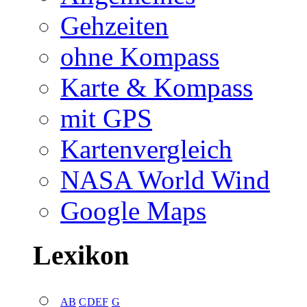
Gehzeiten
ohne Kompass
Karte & Kompass
mit GPS
Kartenvergleich
NASA World Wind
Google Maps
Lexikon
A
B
C
D
E
F
G