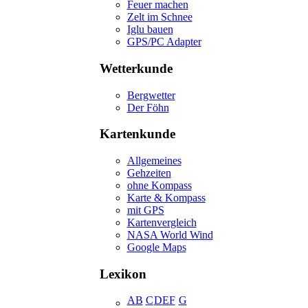
Feuer machen
Zelt im Schnee
Iglu bauen
GPS/PC Adapter
Wetterkunde
Bergwetter
Der Föhn
Kartenkunde
Allgemeines
Gehzeiten
ohne Kompass
Karte & Kompass
mit GPS
Kartenvergleich
NASA World Wind
Google Maps
Lexikon
A
B
C
D
E
F
G