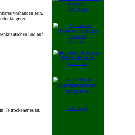
GPS memo
nbares vorhanden sein.
oder längerer
mmenknautschen und auf
Avalanche
me is here
sun & moon
mehr Apps
. Je trockener es ist,