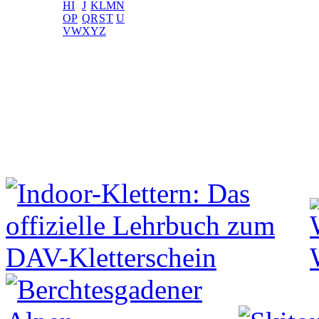
H
I
J
K
L
M
N
O
P
Q
R
S
T
U
V
W
X
Y
Z