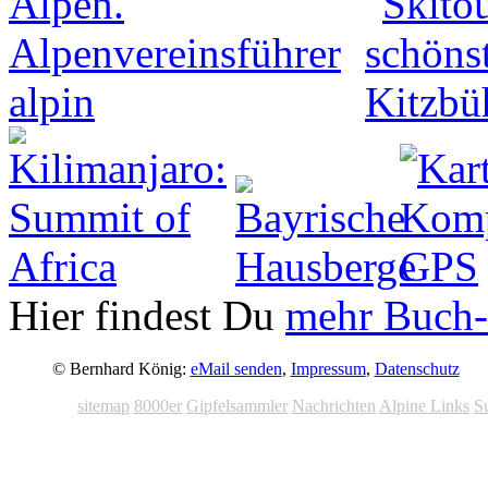
Hier findest Du
mehr Buch-
© Bernhard König:
eMail senden
,
Impressum
,
Datenschutz
sitemap
8000er
Gipfelsammler
Nachrichten
Alpine Links
S