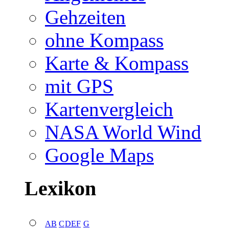
Gehzeiten
ohne Kompass
Karte & Kompass
mit GPS
Kartenvergleich
NASA World Wind
Google Maps
Lexikon
A
B
C
D
E
F
G