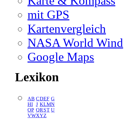
Karte & Kompass
mit GPS
Kartenvergleich
NASA World Wind
Google Maps
Lexikon
A
B
C
D
E
F
G
H
I
J
K
L
M
N
O
P
Q
R
S
T
U
V
W
X
Y
Z