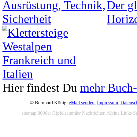
Hier findest Du
mehr Buch-
© Bernhard König:
eMail senden
,
Impressum
,
Datensc
sitemap
8000er
Gipfelsammler
Nachrichten
Alpine Links
S