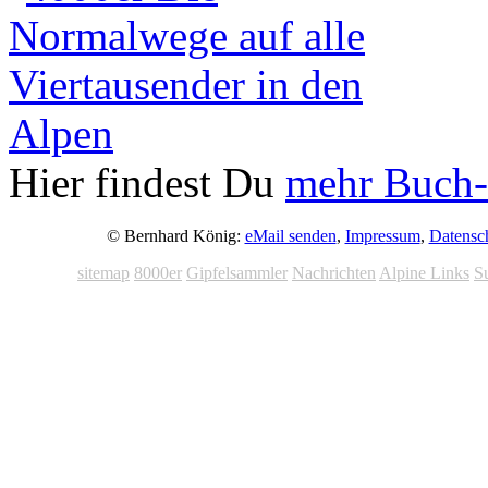
Hier findest Du
mehr Buch-
© Bernhard König:
eMail senden
,
Impressum
,
Datensc
sitemap
8000er
Gipfelsammler
Nachrichten
Alpine Links
S