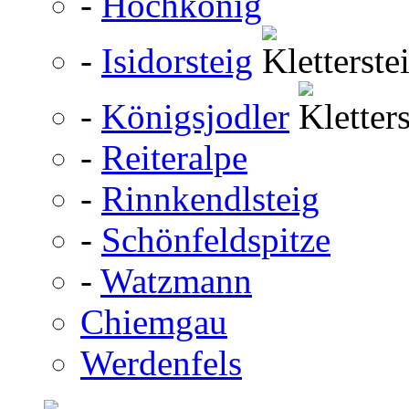
-
Hochkönig
-
Isidorsteig
-
Königsjodler
-
Reiteralpe
-
Rinnkendlsteig
-
Schönfeldspitze
-
Watzmann
Chiemgau
Werdenfels