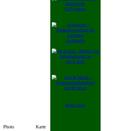
GPS memo
Avalanche
me is here
sun & moon
mehr Apps
Photo
Karte