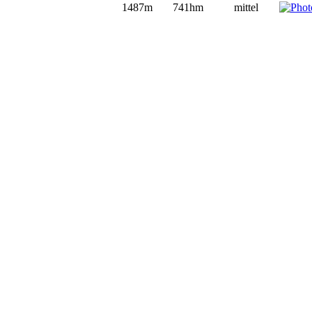
1487m
741hm
mittel