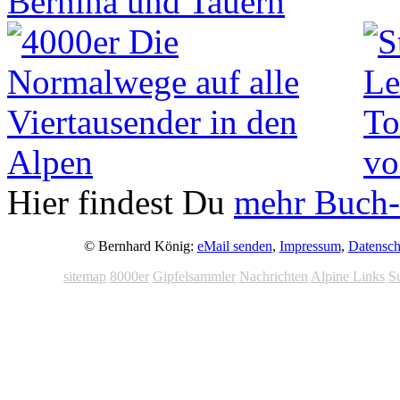
Hier findest Du
mehr Buch-
© Bernhard König:
eMail senden
,
Impressum
,
Datensch
sitemap
8000er
Gipfelsammler
Nachrichten
Alpine Links
S