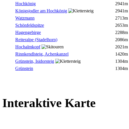
Hochkönig
2941m
Königsjodler am Hochkönig
2941m
Watzmann
2713m
Schönfeldspitze
2653m
Hagengebirge
2288m
Reiteralpe (Stadelhorn)
2086m
Hochalmkopf
2021m
Rinnkendlsteig, Achenkanzel
1420m
Grünstein, Isidorsteig
1304m
Grünstein
1304m
Interaktive Karte