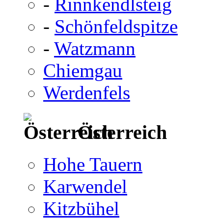
-
Rinnkendlsteig
-
Schönfeldspitze
-
Watzmann
Chiemgau
Werdenfels
Österreich
Hohe Tauern
Karwendel
Kitzbühel