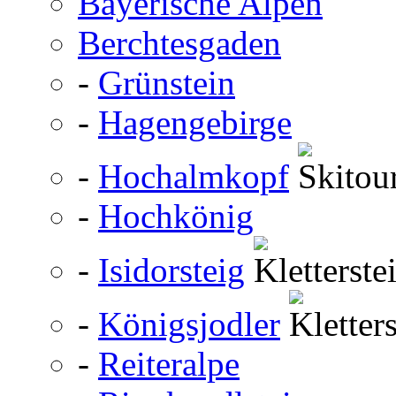
Bayerische Alpen
Berchtesgaden
-
Grünstein
-
Hagengebirge
-
Hochalmkopf
-
Hochkönig
-
Isidorsteig
-
Königsjodler
-
Reiteralpe