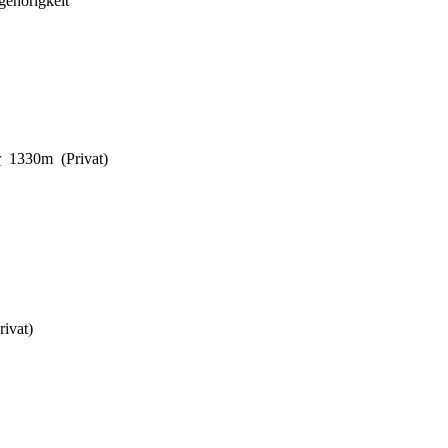
gehörigkeit
1330m (Privat)
ivat)