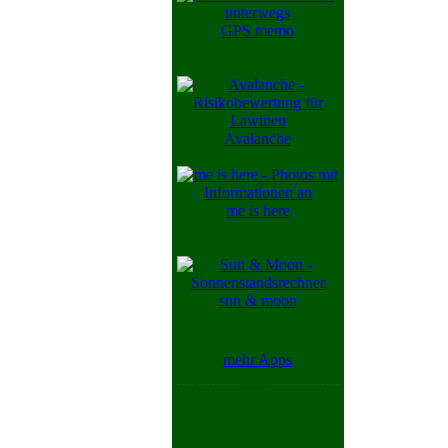
GPS memo
Avalanche
me is here
sun & moon
mehr Apps