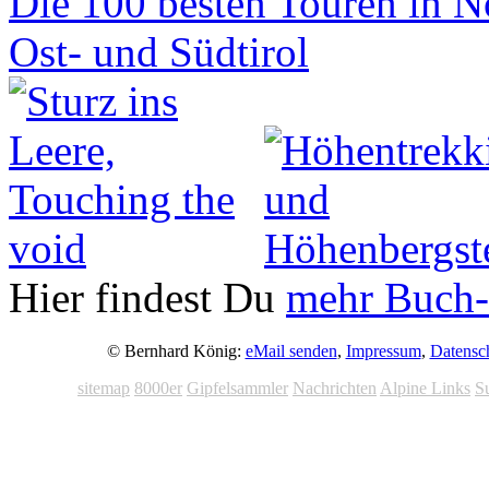
Hier findest Du
mehr Buch-
© Bernhard König:
eMail senden
,
Impressum
,
Datensc
sitemap
8000er
Gipfelsammler
Nachrichten
Alpine Links
S