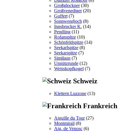
Dalfazer Roßkopf
(8)
Großglockner
(30)
Großvenediger
(20)
Guffert
(7)
Sonnwendjoch
(8)
Innsbrucker K.
(14)
Pendling
(11)
Rofanspitze
(10)
Schönfeldspitze
(14)
Seekarlspitze
(8)
Seekarspitze
(7)
Similaun
(7)
Unnützrunde
(12)
Weisskopfkogel
(7)
Schweiz
Klettern Luzzone
(13)
Frankreich
Aiguille du Tour
(27)
Montmirail
(8)
Aig. de Venosc
(6)