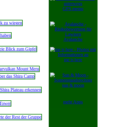
GPS memo
Avalanche
me is here
sun & moon
mehr Apps