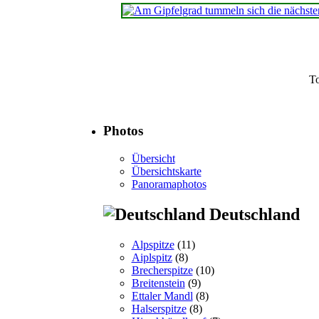
T
Photos
Übersicht
Übersichtskarte
Panoramaphotos
Deutschland
Alpspitze
(11)
Aiplspitz
(8)
Brecherspitze
(10)
Breitenstein
(9)
Ettaler Mandl
(8)
Halserspitze
(8)