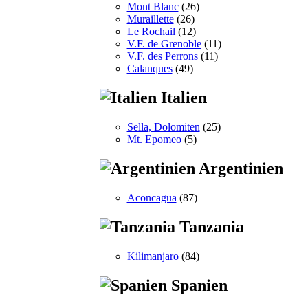
Mont Blanc
(26)
Muraillette
(26)
Le Rochail
(12)
V.F. de Grenoble
(11)
V.F. des Perrons
(11)
Calanques
(49)
Italien
Sella, Dolomiten
(25)
Mt. Epomeo
(5)
Argentinien
Aconcagua
(87)
Tanzania
Kilimanjaro
(84)
Spanien