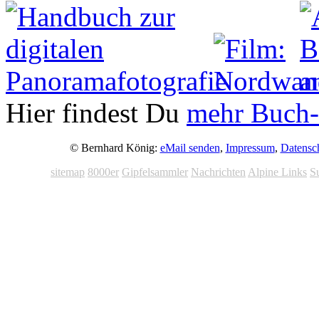
Hier findest Du
mehr Buch-
© Bernhard König:
eMail senden
,
Impressum
,
Datensc
sitemap
8000er
Gipfelsammler
Nachrichten
Alpine Links
S