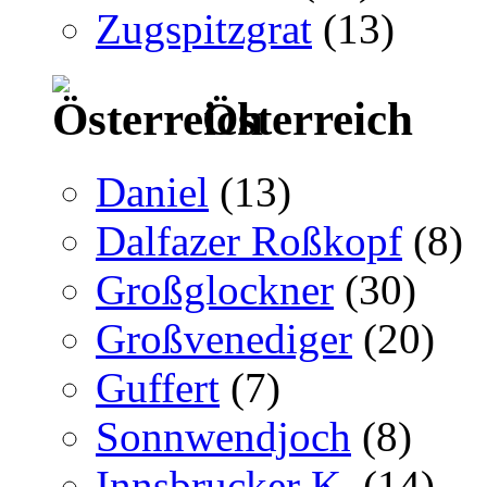
Zugspitzgrat
(13)
Österreich
Daniel
(13)
Dalfazer Roßkopf
(8)
Großglockner
(30)
Großvenediger
(20)
Guffert
(7)
Sonnwendjoch
(8)
Innsbrucker K.
(14)