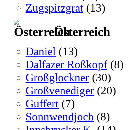
Zugspitzgrat
(13)
Österreich
Daniel
(13)
Dalfazer Roßkopf
(8)
Großglockner
(30)
Großvenediger
(20)
Guffert
(7)
Sonnwendjoch
(8)
Innsbrucker K.
(14)