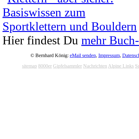
Hier findest Du
mehr Buch-
© Bernhard König:
eMail senden
,
Impressum
,
Datensc
sitemap
8000er
Gipfelsammler
Nachrichten
Alpine Links
S