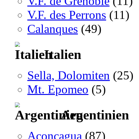
V.F. de Grenoble
(11)
V.F. des Perrons
(11)
Calanques
(49)
Italien
Sella, Dolomiten
(25)
Mt. Epomeo
(5)
Argentinien
Aconcagua
(87)