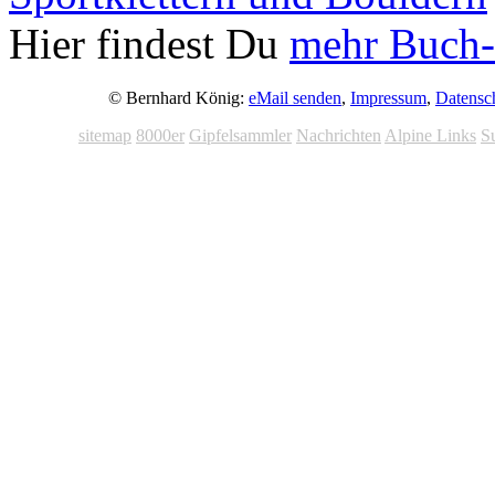
Hier findest Du
mehr Buch-
© Bernhard König:
eMail senden
,
Impressum
,
Datensc
sitemap
8000er
Gipfelsammler
Nachrichten
Alpine Links
S