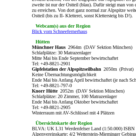
zweite ist nur der Ostteil (blau). Dafür steigt man vo
zu erreichen. Von dort ganz normal zur Alpspitze weiter.
Ostteil (bis zu II- Kletterei, sonst Klettersteig bis D!).
Webcam(s) aus der Region
Blick vom Schneefernerhaus
Hütten
Münchner Haus
2964m (DAV Sektion München)
Schlafplätze: 30 Matrazenlager
Mitte Mai bis Ende September bewirtschaftet
Tel: +49-8821-2901
Gipfelstation der Alpspitzseilbahn
2050m (Privat)
Keine Übernachtungsmöglichkeit
Ende Mai bis Anfang April bewirtschaftet (je nach Sc
Tel: +49-8821-797-0
Knorr Hütte
2052m (DAV Sektion München)
Schlafplätze: 20 Zimmer, 100 Matrazenlager
Ende Mai bis Anfang Oktober bewirtschaftet
Tel: +49-8821-2905
Winterraum mit AV-Schlüssel mit 4 Plätzen
Übersichtskarte der Region
BLVA: UK L31 Werdenfelser Land (1:50.000) ISBN 
Alpenvereinskarte: 4/2 Wetterstein-Mieminger Gebirge