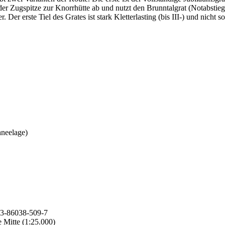
n der Zugspitze zur Knorrhütte ab und nutzt den Brunntalgrat (Notabstie
 Der erste Tiel des Grates ist stark Kletterlasting (bis III-) und nicht s
hneelage)
3-86038-509-7
 Mitte (1:25.000)