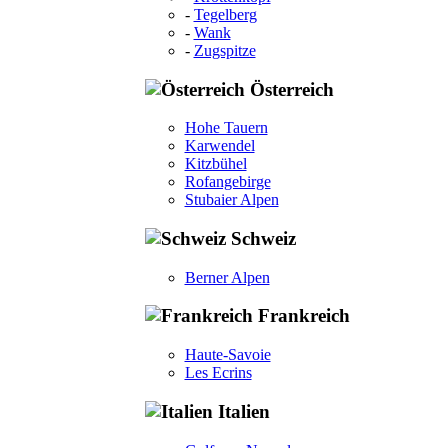
-
Tegelberg
-
Wank
-
Zugspitze
Österreich
Hohe Tauern
Karwendel
Kitzbühel
Rofangebirge
Stubaier Alpen
Schweiz
Berner Alpen
Frankreich
Haute-Savoie
Les Ecrins
Italien