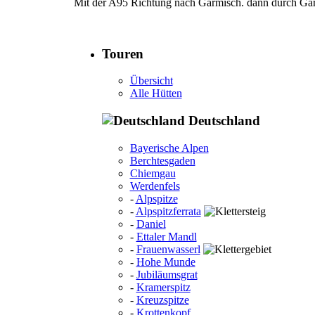
Mit der A95 Richtung nach Garmisch. dann durch Gar
Touren
Übersicht
Alle Hütten
Deutschland
Bayerische Alpen
Berchtesgaden
Chiemgau
Werdenfels
-
Alpspitze
-
Alpspitzferrata
-
Daniel
-
Ettaler Mandl
-
Frauenwasserl
-
Hohe Munde
-
Jubiläumsgrat
-
Kramerspitz
-
Kreuzspitze
-
Krottenkopf