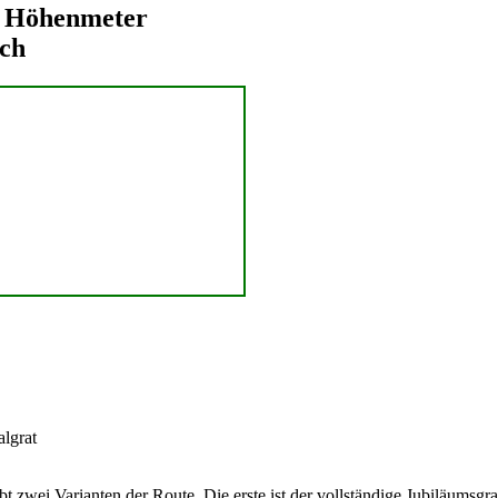
2 Höhenmeter
och
lgrat
 zwei Varianten der Route. Die erste ist der vollständige Jubiläumsgrat