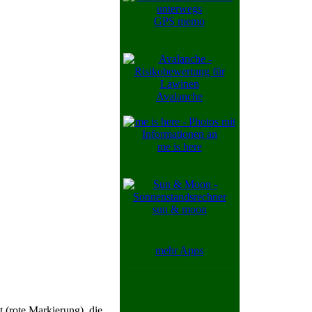
GPS memo
Avalanche
me is here
sun & moon
mehr Apps
 (rote Markierung), die