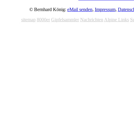
© Bernhard König:
eMail senden
,
Impressum
,
Datensc
sitemap
8000er
Gipfelsammler
Nachrichten
Alpine Links
S