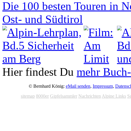
Hier findest Du
mehr Buch-
© Bernhard König:
eMail senden
,
Impressum
,
Datensc
sitemap
8000er
Gipfelsammler
Nachrichten
Alpine Links
S