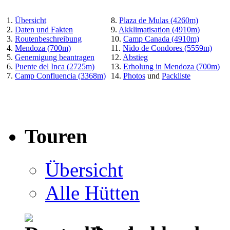
1.
Übersicht
8.
Plaza de Mulas (4260m)
2.
Daten und Fakten
9.
Akklimatisation (4910m)
3.
Routenbeschreibung
10.
Camp Canada (4910m)
4.
Mendoza (700m)
11.
Nido de Condores (5559m)
5.
Genemigung beantragen
12.
Abstieg
6.
Puente del Inca (2725m)
13.
Erholung in Mendoza (700m)
7.
Camp Confluencia (3368m)
14.
Photos
und
Packliste
Touren
Übersicht
Alle Hütten