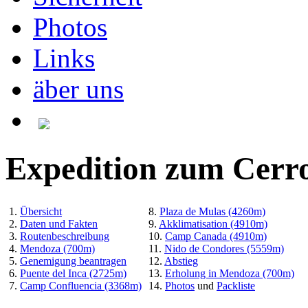
Photos
Links
äber uns
Expedition zum Cerro
1.
Übersicht
8.
Plaza de Mulas (4260m)
2.
Daten und Fakten
9.
Akklimatisation (4910m)
3.
Routenbeschreibung
10.
Camp Canada (4910m)
4.
Mendoza (700m)
11.
Nido de Condores (5559m)
5.
Genemigung beantragen
12.
Abstieg
6.
Puente del Inca (2725m)
13.
Erholung in Mendoza (700m)
7.
Camp Confluencia (3368m)
14.
Photos
und
Packliste