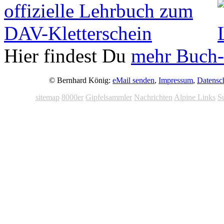
Hier findest Du
mehr Buch-
© Bernhard König:
eMail senden
,
Impressum
,
Datensc
sitemap
8000er
Gipfelsammler
Nachrichten
Alpine Links
S