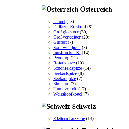
Österreich
Daniel
(13)
Dalfazer Roßkopf
(8)
Großglockner
(30)
Großvenediger
(20)
Guffert
(7)
Sonnwendjoch
(8)
Innsbrucker K.
(14)
Pendling
(11)
Rofanspitze
(10)
Schönfeldspitze
(14)
Seekarlspitze
(8)
Seekarspitze
(7)
Similaun
(7)
Unnützrunde
(12)
Weisskopfkogel
(7)
Schweiz
Klettern Luzzone
(13)