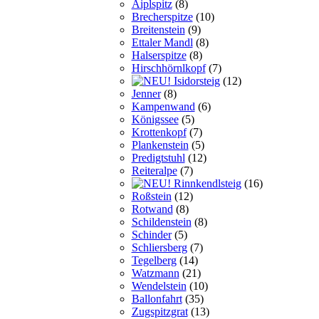
Aiplspitz
(8)
Brecherspitze
(10)
Breitenstein
(9)
Ettaler Mandl
(8)
Halserspitze
(8)
Hirschhörnlkopf
(7)
Isidorsteig
(12)
Jenner
(8)
Kampenwand
(6)
Königssee
(5)
Krottenkopf
(7)
Plankenstein
(5)
Predigtstuhl
(12)
Reiteralpe
(7)
Rinnkendlsteig
(16)
Roßstein
(12)
Rotwand
(8)
Schildenstein
(8)
Schinder
(5)
Schliersberg
(7)
Tegelberg
(14)
Watzmann
(21)
Wendelstein
(10)
Ballonfahrt
(35)
Zugspitzgrat
(13)