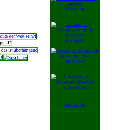
GPS memo
Avalanche
me is here
sun & moon
mehr Apps