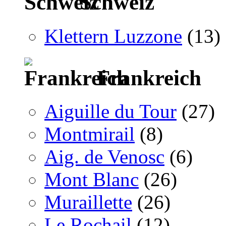
Schweiz
Klettern Luzzone
(13)
Frankreich
Aiguille du Tour
(27)
Montmirail
(8)
Aig. de Venosc
(6)
Mont Blanc
(26)
Muraillette
(26)
Le Rochail
(12)