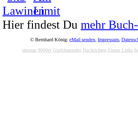
Hier findest Du
mehr Buch-
© Bernhard König:
eMail senden
,
Impressum
,
Datensc
sitemap
8000er
Gipfelsammler
Nachrichten
Alpine Links
S