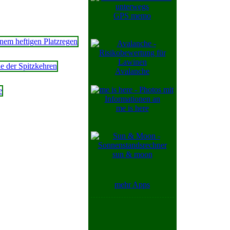
GPS memo
Avalanche
me is here
sun & moon
mehr Apps