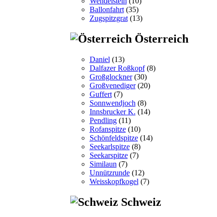
Wendelstein
(10)
Ballonfahrt
(35)
Zugspitzgrat
(13)
Österreich
Daniel
(13)
Dalfazer Roßkopf
(8)
Großglockner
(30)
Großvenediger
(20)
Guffert
(7)
Sonnwendjoch
(8)
Innsbrucker K.
(14)
Pendling
(11)
Rofanspitze
(10)
Schönfeldspitze
(14)
Seekarlspitze
(8)
Seekarspitze
(7)
Similaun
(7)
Unnützrunde
(12)
Weisskopfkogel
(7)
Schweiz