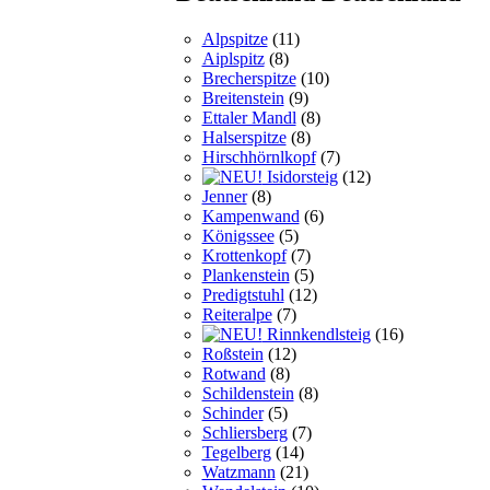
Alpspitze
(11)
Aiplspitz
(8)
Brecherspitze
(10)
Breitenstein
(9)
Ettaler Mandl
(8)
Halserspitze
(8)
Hirschhörnlkopf
(7)
Isidorsteig
(12)
Jenner
(8)
Kampenwand
(6)
Königssee
(5)
Krottenkopf
(7)
Plankenstein
(5)
Predigtstuhl
(12)
Reiteralpe
(7)
Rinnkendlsteig
(16)
Roßstein
(12)
Rotwand
(8)
Schildenstein
(8)
Schinder
(5)
Schliersberg
(7)
Tegelberg
(14)
Watzmann
(21)