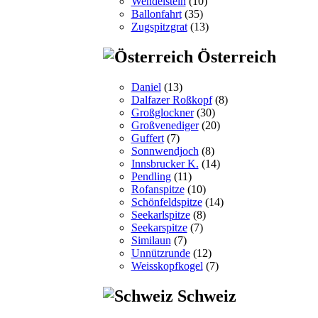
Wendelstein
(10)
Ballonfahrt
(35)
Zugspitzgrat
(13)
Österreich
Daniel
(13)
Dalfazer Roßkopf
(8)
Großglockner
(30)
Großvenediger
(20)
Guffert
(7)
Sonnwendjoch
(8)
Innsbrucker K.
(14)
Pendling
(11)
Rofanspitze
(10)
Schönfeldspitze
(14)
Seekarlspitze
(8)
Seekarspitze
(7)
Similaun
(7)
Unnützrunde
(12)
Weisskopfkogel
(7)
Schweiz