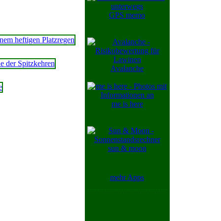
GPS memo
Avalanche
me is here
sun & moon
mehr Apps