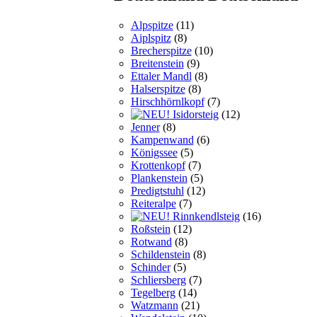
Alpspitze
(11)
Aiplspitz
(8)
Brecherspitze
(10)
Breitenstein
(9)
Ettaler Mandl
(8)
Halserspitze
(8)
Hirschhörnlkopf
(7)
Isidorsteig
(12)
Jenner
(8)
Kampenwand
(6)
Königssee
(5)
Krottenkopf
(7)
Plankenstein
(5)
Predigtstuhl
(12)
Reiteralpe
(7)
Rinnkendlsteig
(16)
Roßstein
(12)
Rotwand
(8)
Schildenstein
(8)
Schinder
(5)
Schliersberg
(7)
Tegelberg
(14)
Watzmann
(21)