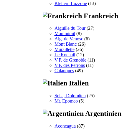
Klettern Luzzone
(13)
Frankreich
Aiguille du Tour
(27)
Montmirail
(8)
Aig. de Venosc
(6)
Mont Blanc
(26)
Muraillette
(26)
Le Rochail
(12)
V.F. de Grenoble
(11)
V.F. des Perrons
(11)
Calanques
(49)
Italien
Sella, Dolomiten
(25)
Mt. Epomeo
(5)
Argentinien
Aconcagua
(87)