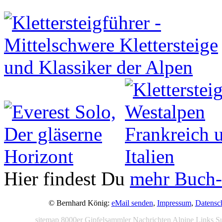
Hier findest Du
mehr Buch-
© Bernhard König:
eMail senden
,
Impressum
,
Datensc
sitemap
8000er
Gipfelsammler
Nachrichten
Alpine Links
S