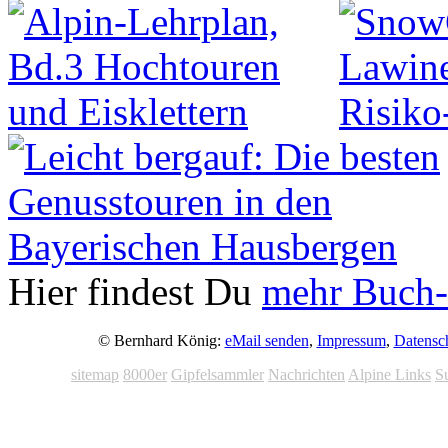
Hier findest Du
mehr Buch-
© Bernhard König:
eMail senden
,
Impressum
,
Datensc
sitemap
8000er
Gipfelsammler
Nachrichten
Alpine Links
S