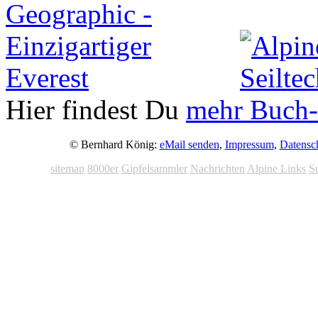
Hier findest Du
mehr Buch-
© Bernhard König:
eMail senden
,
Impressum
,
Datensc
sitemap
8000er
Gipfelsammler
Nachrichten
Alpine Links
S