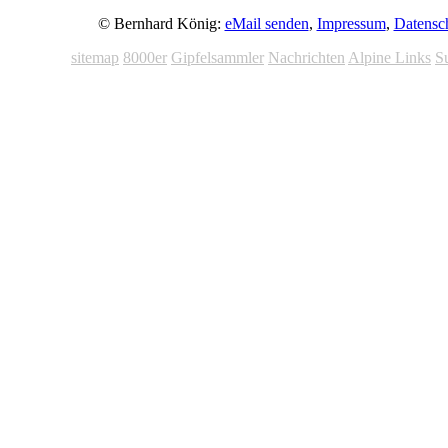
© Bernhard König:
eMail senden
,
Impressum
,
Datensc
sitemap
8000er
Gipfelsammler
Nachrichten
Alpine Links
S