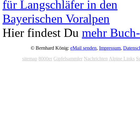
Hier findest Du
mehr Buch-
© Bernhard König:
eMail senden
,
Impressum
,
Datensc
sitemap
8000er
Gipfelsammler
Nachrichten
Alpine Links
S