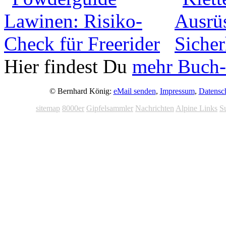
Hier findest Du
mehr Buch-
© Bernhard König:
eMail senden
,
Impressum
,
Datensc
sitemap
8000er
Gipfelsammler
Nachrichten
Alpine Links
S