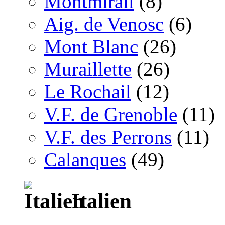
Montmirail
(8)
Aig. de Venosc
(6)
Mont Blanc
(26)
Muraillette
(26)
Le Rochail
(12)
V.F. de Grenoble
(11)
V.F. des Perrons
(11)
Calanques
(49)
Italien