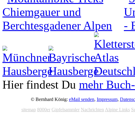
Hier findest Du
mehr Buch-
© Bernhard König:
eMail senden
,
Impressum
,
Datensc
sitemap
8000er
Gipfelsammler
Nachrichten
Alpine Links
S