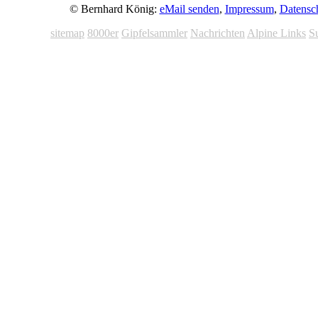
© Bernhard König:
eMail senden
,
Impressum
,
Datensc
sitemap
8000er
Gipfelsammler
Nachrichten
Alpine Links
S