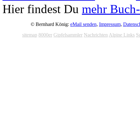
Hier findest Du
mehr Buch-
© Bernhard König:
eMail senden
,
Impressum
,
Datensc
sitemap
8000er
Gipfelsammler
Nachrichten
Alpine Links
S