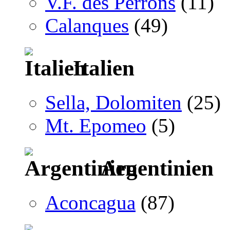
V.F. des Perrons
(11)
Calanques
(49)
Italien
Sella, Dolomiten
(25)
Mt. Epomeo
(5)
Argentinien
Aconcagua
(87)