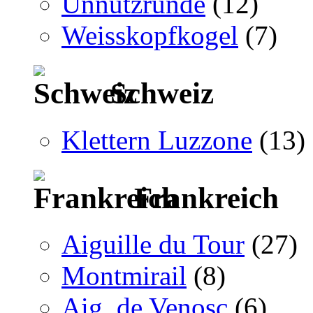
Unnützrunde
(12)
Weisskopfkogel
(7)
Schweiz
Klettern Luzzone
(13)
Frankreich
Aiguille du Tour
(27)
Montmirail
(8)
Aig. de Venosc
(6)