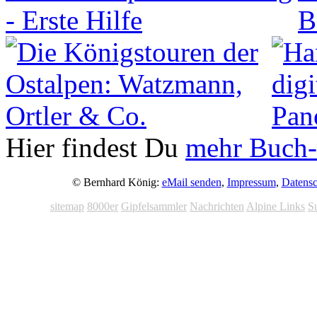
Hier findest Du
mehr Buch-
© Bernhard König:
eMail senden
,
Impressum
,
Datensc
sitemap
8000er
Gipfelsammler
Nachrichten
Alpine Links
S