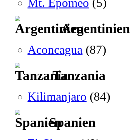
Mt. Epomeo
(5)
Argentinien
Aconcagua
(87)
Tanzania
Kilimanjaro
(84)
Spanien