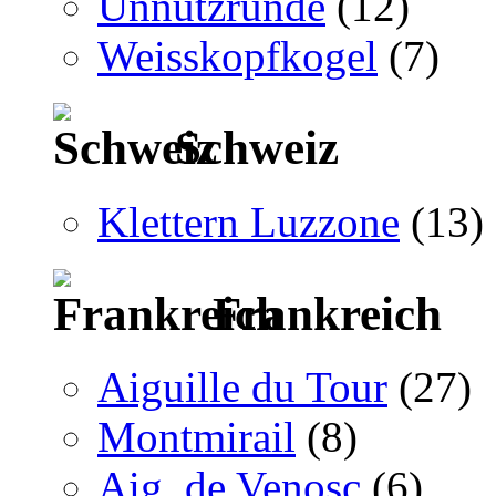
Unnützrunde
(12)
Weisskopfkogel
(7)
Schweiz
Klettern Luzzone
(13)
Frankreich
Aiguille du Tour
(27)
Montmirail
(8)
Aig. de Venosc
(6)