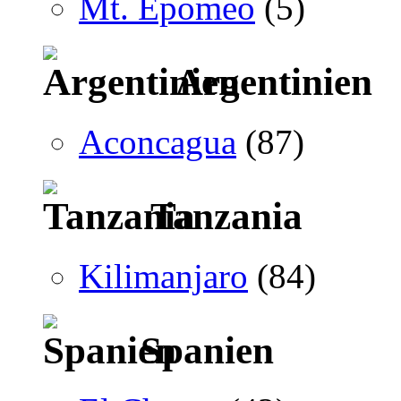
Mt. Epomeo
(5)
Argentinien
Aconcagua
(87)
Tanzania
Kilimanjaro
(84)
Spanien