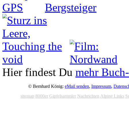
Hier findest Du
mehr Buch-
© Bernhard König:
eMail senden
,
Impressum
,
Datensc
sitemap
8000er
Gipfelsammler
Nachrichten
Alpine Links
S