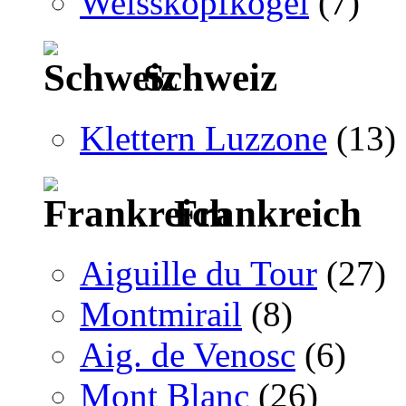
Weisskopfkogel
(7)
Schweiz
Klettern Luzzone
(13)
Frankreich
Aiguille du Tour
(27)
Montmirail
(8)
Aig. de Venosc
(6)
Mont Blanc
(26)