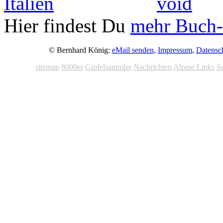
Hier findest Du
mehr Buch-
© Bernhard König:
eMail senden
,
Impressum
,
Datensc
sitemap
8000er
Gipfelsammler
Nachrichten
Alpine Links
S