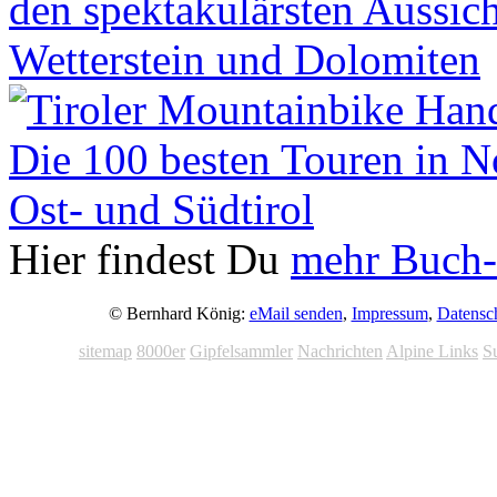
Hier findest Du
mehr Buch-
© Bernhard König:
eMail senden
,
Impressum
,
Datensc
sitemap
8000er
Gipfelsammler
Nachrichten
Alpine Links
S